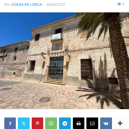
0
Por
COSAS DE LORCA
-
29/05/2022