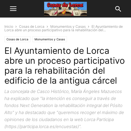
Inicio
Cosas de Lorca
Monumentos y Casas
El Ayuntamiento de
Lorca abre un proceso participativo para la rehabilitación del...
Cosas de Lorca
Monumentos y Casas
El Ayuntamiento de Lorca
abre un proceso participativo
para la rehabilitación del
edificio de la antigua cárcel
La concejala de Casco Histórico, María Ángeles Mazuecos
ha explicado que "la intención es conseguir a través de
fondos Next Generation la rehabilitación integral del Pósito
Alto" y ha destacado que "queremos recoger el máximo de
opiniones de los ciudadanos en la web Lorca Participa
(https://participa.lorca.es/encuestas)".