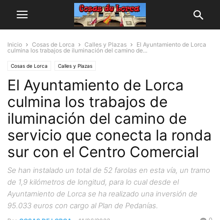
Inicio
Cosas de Lorca
Calles y Plazas
El Ayuntamiento de Lorca
culmina los trabajos de iluminación del camino de...
Cosas de Lorca
Calles y Plazas
El Ayuntamiento de Lorca
culmina los trabajos de
iluminación del camino de
servicio que conecta la ronda
sur con el Centro Comercial
Se han instalado un total de 52 farolas en esta vía, un tramo
de 1,9 kilómetros de longitud, para lo cual desde el
Ayuntamiento de Lorca se ha realizado una inversión de
95.033 euros con cargo al Plan de Pedanías.
0