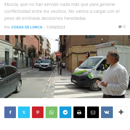
Murcia, que no han servido nada más que para generar
conflictividad entre los vecinos. No vamos a cargar con el
peso de erróneas decisiones heredadas.
0
Por
COSAS DE LORCA
-
11/06/2023