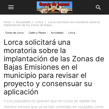
Inicio
Actualidad
Lorca
Lorca solicitará una moratoria sobre la
implantación de las Zonas de Bajas...
Cosas de Lorca
Calles y Plazas
Actualidad
Lorca
Lorca solicitará una
Personas y Asociaciones
moratoria sobre la
implantación de las Zonas de
Bajas Emisiones en el
municipio para revisar el
proyecto y consensuar su
aplicación
• Los populares no quieren que en Lorca se repitan los
mismos errores que ya se han cometido en ciudades como