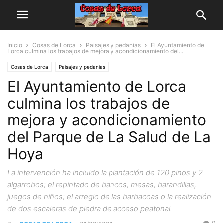
Inicio
Cosas de Lorca
Paisajes y pedanias
El Ayuntamiento de
Lorca culmina los trabajos de mejora y acondicionamiento del...
Cosas de Lorca
Paisajes y pedanias
El Ayuntamiento de Lorca
culmina los trabajos de
mejora y acondicionamiento
del Parque de La Salud de La
Hoya
La intervención ha incluido la plantación de 120 pinos y 2
algarrobos; el repintado de bancos, mesas, barandillas,
juegos de niños; el arreglo de las barbacoas o la realización
de dos escaleras de piedra de acceso peatonal.
0