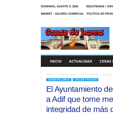
DOMINGO, AGOSTO 9, 2026
REGISTRARSE / UNI
MARKET – GALERÍA COMERCIAL
POLÍTICA DE PRIV
C
O
S
A
S
D
E
INICIO
ACTUALIDAD
COSAS 
L
O
R
Inicio
Cosas de Lorca
Calles y Plazas
El Ayunt
C
COSAS DE LORCA
CALLES Y PLAZAS
A
El Ayuntamiento de 
a Adif que tome me
integridad de más 