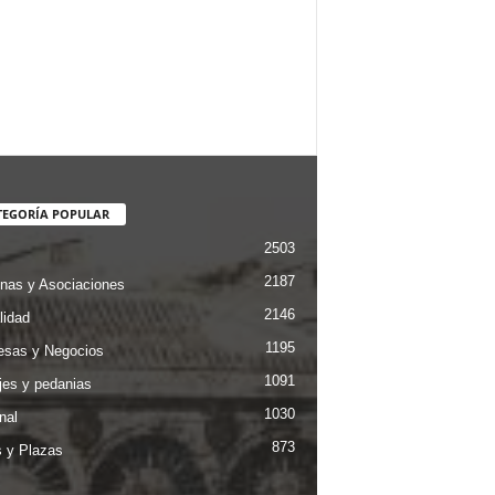
TEGORÍA POPULAR
2503
2187
nas y Asociaciones
2146
lidad
1195
sas y Negocios
1091
jes y pedanias
1030
nal
873
s y Plazas