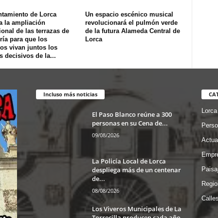
ntamiento de Lorca
Un espacio escénico musical
a la ampliación
revolucionará el pulmón verde
onal de las terrazas de
de la futura Alameda Central de
ría para que los
Lorca
os vivan juntos los
s decisivos de la...
Incluso más noticias
CA
Lorca
El Paso Blanco reúne a 300
personas en su Cena de...
Perso
09/08/2026
Actua
Empre
La Policía Local de Lorca
despliega más de un centenar
Paisa
de...
Regio
08/08/2026
Calle
Los Viveros Municipales de La
Torrecilla producen cada año