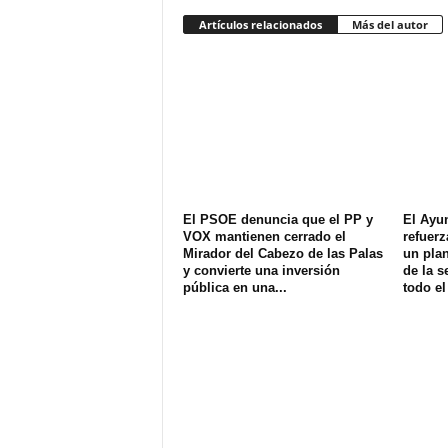
Artículos relacionados
Más del autor
El PSOE denuncia que el PP y
El Ayu
VOX mantienen cerrado el
refuerz
Mirador del Cabezo de las Palas
un plan
y convierte una inversión
de la s
pública en una...
todo el