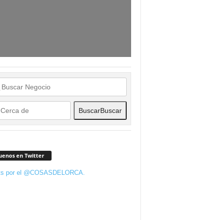
Buscar
Buscar
uenos en Twitter
ts por el @COSASDELORCA.