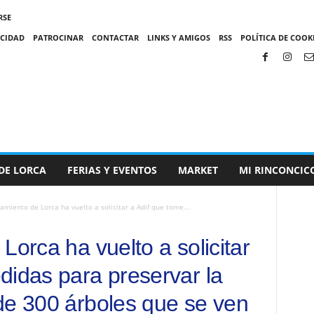
RSE
ACIDAD
PATROCINAR
CONTACTAR
LINKS Y AMIGOS
RSS
POLÍTICA DE COOKI
DE LORCA
FERIAS Y EVENTOS
MARKET
MI RINCONCIC
amiento de Lorca ha vuelto a solicitar a Adif que tome...
Lorca ha vuelto a solicitar
didas para preservar la
de 300 árboles que se ven