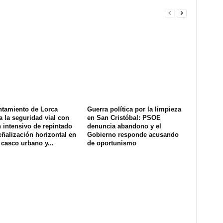
ntamiento de Lorca
Guerra política por la limpieza
a la seguridad vial con
en San Cristóbal: PSOE
 intensivo de repintado
denuncia abandono y el
eñalización horizontal en
Gobierno responde acusando
 casco urbano y...
de oportunismo