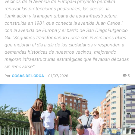
vecinos de la Avenida de EuropaEl proyecto permitirá
renovar las protecciones peatonales, las aceras, la
iluminación y la imagen urbana de esta infraestructura,
construida en 1981, que conecta la avenida Juan Carlos I
con la avenida de Europa y el barrio de San DiegoFulgencio
Gil: "Seguimos transformando Lorca con inversiones útiles
que mejoran el día a día de los ciudadanos y responden a
demandas históricas de nuestros vecinos, mejorando
mejoran infraestructuras estratégicas que llevaban décadas
sin renovarse"
0
Por
COSAS DE LORCA
-
01/07/2026