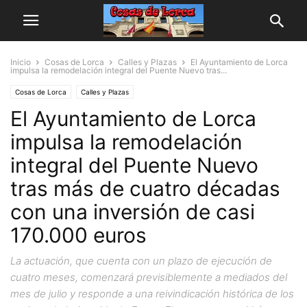
Inicio
Cosas de Lorca
Calles y Plazas
El Ayuntamiento de Lorca
impulsa la remodelación integral del Puente Nuevo tras...
Cosas de Lorca
Calles y Plazas
El Ayuntamiento de Lorca
impulsa la remodelación
integral del Puente Nuevo
tras más de cuatro décadas
con una inversión de casi
170.000 euros
La actuación, que cuenta con un plazo de ejecución de
cuatro meses, comenzará previsiblemente a mediados del
mes de julio y responde a una reivindicación histórica de los