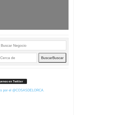
Buscar
Buscar
uenos en Twitter
ts por el @COSASDELORCA.