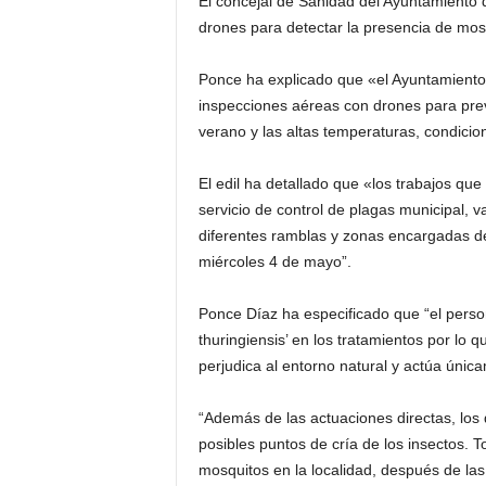
El concejal de Sanidad del Ayuntamiento 
drones para detectar la presencia de mosq
Ponce ha explicado que «el Ayuntamiento d
inspecciones aéreas con drones para preve
verano y las altas temperaturas, condicion
El edil ha detallado que «los trabajos qu
servicio de control de plagas municipal, v
diferentes ramblas y zonas encargadas del
miércoles 4 de mayo”.
Ponce Díaz ha especificado que “el persona
thuringiensis’ en los tratamientos por lo q
perjudica al entorno natural y actúa únic
“Además de las actuaciones directas, los
posibles puntos de cría de los insectos. To
mosquitos en la localidad, después de las