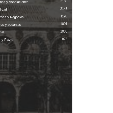
2186
nas y Asociaciones
2145
lidad
1195
sas y Negocios
1091
jes y pedanias
1030
nal
873
s y Plazas