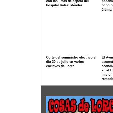
con las listas de espera del
pedanía
hospital Rafael Méndez
ocho p
última
Corte del suministro eléctrico el
El Ayu
día 30 de julio en varios
acomet
enclaves de Lorca
acondi
en el P
inicio 
remode