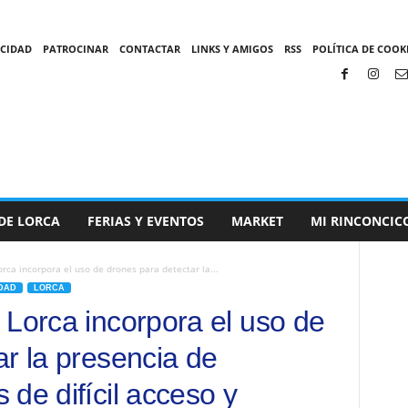
ACIDAD
PATROCINAR
CONTACTAR
LINKS Y AMIGOS
RSS
POLÍTICA DE COOKI
DE LORCA
FERIAS Y EVENTOS
MARKET
MI RINCONCIC
rca incorpora el uso de drones para detectar la...
DAD
LORCA
 Lorca incorpora el uso de
ar la presencia de
de difícil acceso y