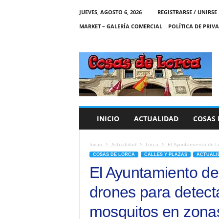
JUEVES, AGOSTO 6, 2026
REGISTRARSE / UNIRSE
MARKET – GALERÍA COMERCIAL
POLÍTICA DE PRIV
C
O
S
A
S
D
E
INICIO
ACTUALIDAD
COSAS 
L
O
R
Inicio
Actualidad
Lorca
El Ayuntamiento de Lo
C
COSAS DE LORCA
CALLES Y PLAZAS
ACTUALI
A
El Ayuntamiento de
drones para detect
mosquitos en zonas 