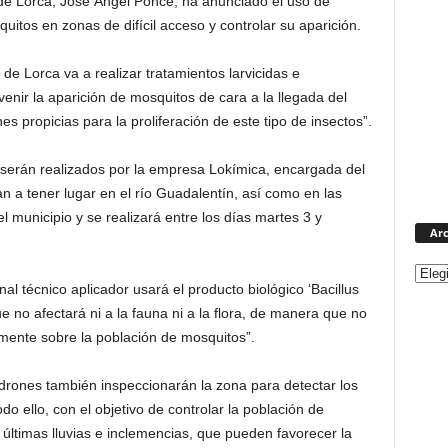
de Lorca, José Ángel Ponce, ha anunciado el uso de
uitos en zonas de difícil acceso y controlar su aparición.
e Lorca va a realizar tratamientos larvicidas e
nir la aparición de mosquitos de cara a la llegada del
es propicias para la proliferación de este tipo de insectos”.
e serán realizados por la empresa Lokímica, encargada del
an a tener lugar en el río Guadalentín, así como en las
 municipio y se realizará entre los días martes 3 y
Arc
l técnico aplicador usará el producto biológico ‘Bacillus
ue no afectará ni a la fauna ni a la flora, de manera que no
amente sobre la población de mosquitos”.
 drones también inspeccionarán la zona para detectar los
do ello, con el objetivo de controlar la población de
 últimas lluvias e inclemencias, que pueden favorecer la