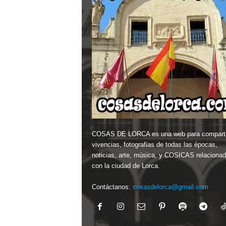
COSAS DE LORCA es una web para comparti
vivencias, fotografias de todas las épocas,
noticias, arte, música, y COSICAS relaciona
con la ciudad de Lorca.
Contáctanos:
cosasdelorca@gmail.com