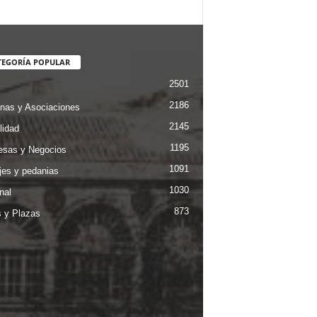
TEGORÍA POPULAR
2501
2186
nas y Asociaciones
2145
lidad
1195
sas y Negocios
1091
jes y pedanias
1030
nal
873
s y Plazas