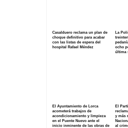
Casalduero reclama un plan de
La Poli
choque definitivo para acabar
treinte
con las listas de espera del
pedanía
hospital Rafael Méndez
ocho p
última
El Ayuntamiento de Lorca
El Part
acometerá trabajos de
reclam
acondicionamiento y limpieza
y más 
en el Puente Nuevo ante el
Naciona
inicio inminente de las obras de
al crim