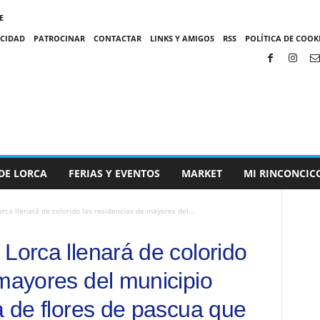
E
ACIDAD
PATROCINAR
CONTACTAR
LINKS Y AMIGOS
RSS
POLÍTICA DE COOKI
DE LORCA
FERIAS Y EVENTOS
MARKET
MI RINCONCIC
rca llenará de colorido las residencias de mayores del...
Lorca llenará de colorido
 mayores del municipio
a de flores de pascua que