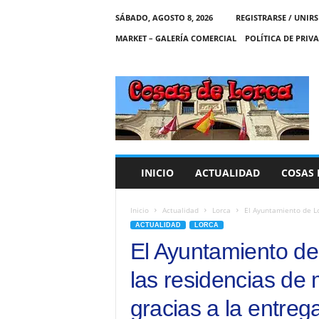
SÁBADO, AGOSTO 8, 2026
REGISTRARSE / UNIRS
MARKET – GALERÍA COMERCIAL
POLÍTICA DE PRIV
C
O
S
A
S
D
E
INICIO
ACTUALIDAD
COSAS 
L
O
R
Inicio
Actualidad
Lorca
El Ayuntamiento de Lo
C
ACTUALIDAD
LORCA
A
El Ayuntamiento de 
las residencias de
gracias a la entreg