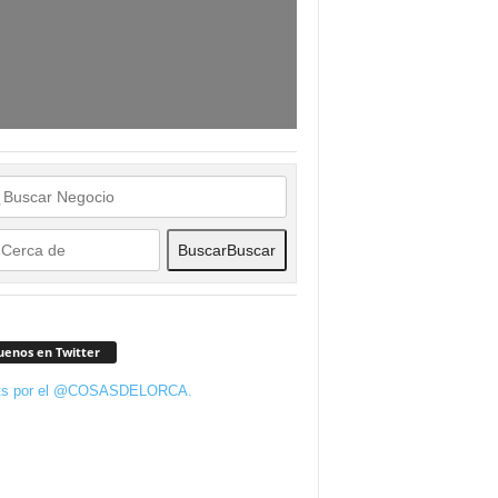
Buscar
Buscar
uenos en Twitter
ts por el @COSASDELORCA.