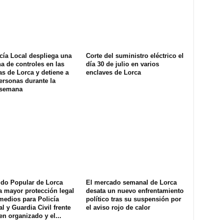
cía Local despliega una
Corte del suministro eléctrico el
na de controles en las
día 30 de julio en varios
s de Lorca y detiene a
enclaves de Lorca
ersonas durante la
 semana
ido Popular de Lorca
El mercado semanal de Lorca
a mayor protección legal
desata un nuevo enfrentamiento
medios para Policía
político tras su suspensión por
l y Guardia Civil frente
el aviso rojo de calor
en organizado y el...