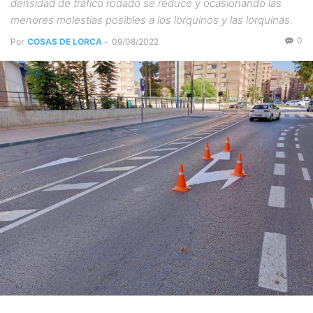
densidad de tráfico rodado se reduce y ocasionando las
menores molestias posibles a los lorquinos y las lorquinas.
0
Por
COSAS DE LORCA
-
09/08/2022