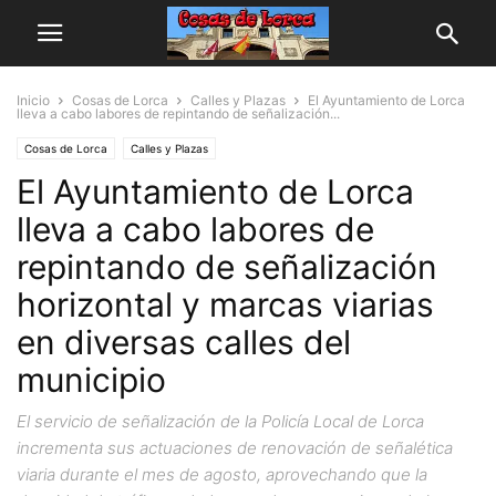
Inicio
Cosas de Lorca
Calles y Plazas
El Ayuntamiento de Lorca
lleva a cabo labores de repintando de señalización...
Cosas de Lorca
Calles y Plazas
El Ayuntamiento de Lorca
lleva a cabo labores de
repintando de señalización
horizontal y marcas viarias
en diversas calles del
municipio
El servicio de señalización de la Policía Local de Lorca
incrementa sus actuaciones de renovación de señalética
viaria durante el mes de agosto, aprovechando que la