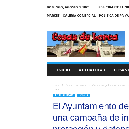
DOMINGO, AGOSTO 9, 2026
REGISTRARSE / UNI
MARKET – GALERÍA COMERCIAL
POLÍTICA DE PRIV
C
O
S
A
S
D
E
INICIO
ACTUALIDAD
COSAS 
L
O
R
Inicio
Cosas de Lorca
Personas y Asociaciones
para...
C
ACTUALIDAD
LORCA
A
El Ayuntamiento d
una campaña de in