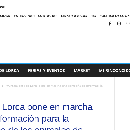
RSE
ACIDAD
PATROCINAR
CONTACTAR
LINKS Y AMIGOS
RSS
POLÍTICA DE COOKI
DE LORCA
FERIAS Y EVENTOS
MARKET
MI RINCONCIC
El Ayuntamiento de Lorca pone en marcha una campaña de información
e Lorca pone en marcha
formación para la