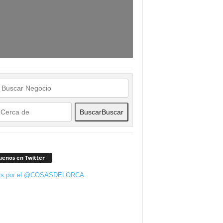
Buscar
Buscar
uenos en Twitter
ts por el @COSASDELORCA.