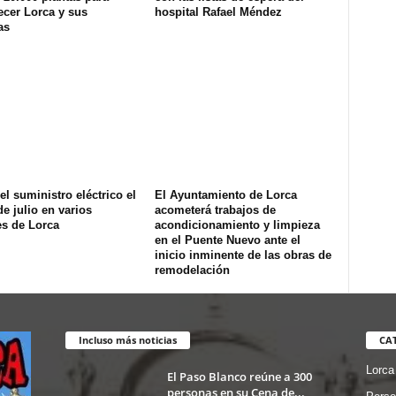
ecer Lorca y sus
hospital Rafael Méndez
as
el suministro eléctrico el
El Ayuntamiento de Lorca
de julio en varios
acometerá trabajos de
es de Lorca
acondicionamiento y limpieza
en el Puente Nuevo ante el
inicio inminente de las obras de
remodelación
Incluso más noticias
CA
Lorca
El Paso Blanco reúne a 300
personas en su Cena de...