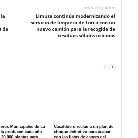
Artículo siguiente
la
Limusa continúa modernizando el
servicio de limpieza de Lorca con un
8 de
nuevo camión para la recogida de
residuos sólidos urbanos
veros Municipales de La
Casalduero reclama un plan de
lla producen cada año
choque definitivo para acabar
20.000 plantas para
con las listas de espera del