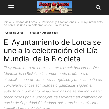
Inicio
Cosas de Lorca
Personas y Asociaciones
El Ayuntamiento
de Lorca se une a la celebración del Día Mundial...
Cosas de Lorca
Personas y Asociaciones
El Ayuntamiento de Lorca se
une a la celebración del Día
Mundial de la Bicicleta
El Ayuntamiento de Lorca se une a la celebración del Día
Mundial de la Bicicleta incrementando el número de
ciclocalles, con un concurso fotográfico y una campaña de
concienciaciónLas actividades organizadas siguen el
estricto cumplimiento de las medidas de seguridad y están
organizadas por la Concejalía de Movilidad en colaboración
con la de Seguridad Ciudadana, así como las asociaciones
LorcaBiciudad y BiciWomen.