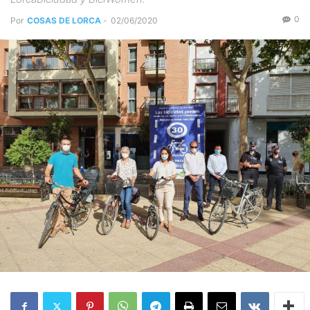
0
Por
COSAS DE LORCA
-
02/06/2020