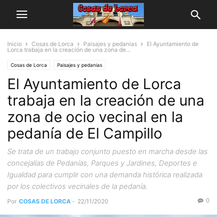
Inicio
Cosas de Lorca
Paisajes y pedanias
El Ayuntamiento de
Lorca trabaja en la creación de una zona de...
Cosas de Lorca
Paisajes y pedanias
El Ayuntamiento de Lorca
trabaja en la creación de una
zona de ocio vecinal en la
pedanía de El Campillo
Se trata de un trabajo conjunto puesto en marcha desde las
concejalías de Pedanías, Parques y Jardines, Deportes e
Igualdad para cumplir con una demanda histórica realizada
por los colectivos vecinales de la pedanía.
0
Por
COSAS DE LORCA
-
22/11/2020