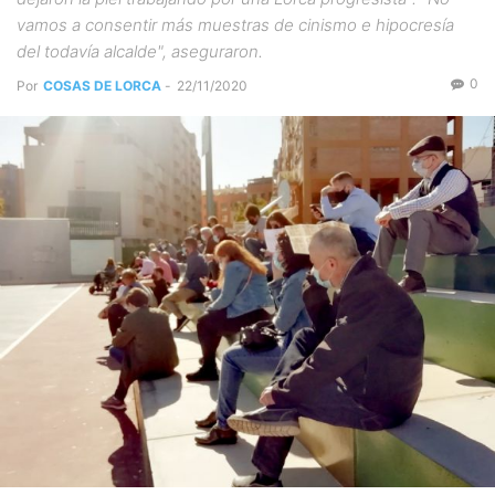
vamos a consentir más muestras de cinismo e hipocresía
del todavía alcalde", aseguraron.
0
Por
COSAS DE LORCA
-
22/11/2020