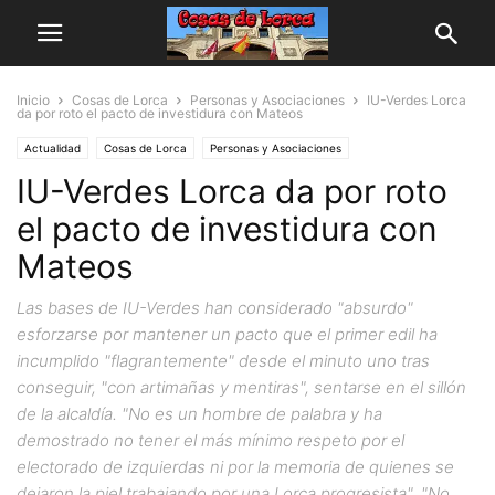
Inicio
Cosas de Lorca
Personas y Asociaciones
IU-Verdes Lorca
da por roto el pacto de investidura con Mateos
Actualidad
Cosas de Lorca
Personas y Asociaciones
IU-Verdes Lorca da por roto
el pacto de investidura con
Mateos
Las bases de IU-Verdes han considerado "absurdo"
esforzarse por mantener un pacto que el primer edil ha
incumplido "flagrantemente" desde el minuto uno tras
conseguir, "con artimañas y mentiras", sentarse en el sillón
de la alcaldía. "No es un hombre de palabra y ha
demostrado no tener el más mínimo respeto por el
electorado de izquierdas ni por la memoria de quienes se
dejaron la piel trabajando por una Lorca progresista". "No