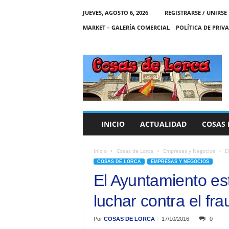
JUEVES, AGOSTO 6, 2026
REGISTRARSE / UNIRSE
MARKET – GALERÍA COMERCIAL
POLÍTICA DE PRIV
C
O
S
A
S
D
E
INICIO
ACTUALIDAD
COSAS 
L
O
R
Inicio
Cosas de Lorca
Empresas y Negocios
E
C
COSAS DE LORCA
EMPRESAS Y NEGOCIOS
A
El Ayuntamiento es
luchar contra el fra
Por
COSAS DE LORCA
-
17/10/2016
0