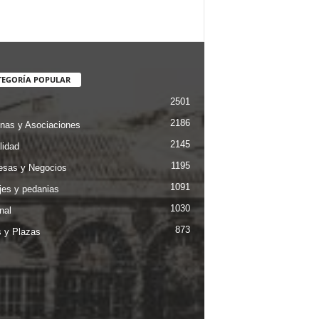
TEGORÍA POPULAR
2501
2186
nas y Asociaciones
2145
lidad
1195
sas y Negocios
1091
jes y pedanias
1030
nal
873
s y Plazas