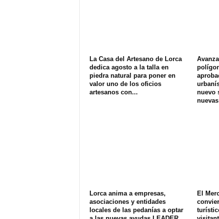
La Casa del Artesano de Lorca
Avanza 
dedica agosto a la talla en
polígon
piedra natural para poner en
aprobac
valor uno de los oficios
urbanís
artesanos con...
nuevo s
nuevas
Lorca anima a empresas,
El Merc
asociaciones y entidades
convier
locales de las pedanías a optar
turísti
a las nuevas ayudas LEADER
visitan