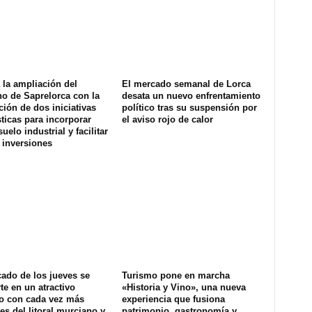
la ampliación del
El mercado semanal de Lorca
o de Saprelorca con la
desata un nuevo enfrentamiento
ión de dos iniciativas
político tras su suspensión por
ticas para incorporar
el aviso rojo de calor
uelo industrial y facilitar
 inversiones
ado de los jueves se
Turismo pone en marcha
te en un atractivo
«Historia y Vino», una nueva
co con cada vez más
experiencia que fusiona
tes del litoral murciano y
patrimonio, gastronomía y