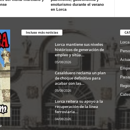
ense
enoturismo durante el verano
en Lorca
Incluso más noticias
CA
Lorca
Lorca mantiene sus niveles
históricos de generación de
Perso
empleo y sitúa...
Actua
05/08/2026
Empre
Casalduero reclama un plan
Paisa
de choque definitivo para
acabar con las...
Regio
05/08/2026
Calle
Lorca reitera su apoyo a la
recuperación de la línea
ferroviaria...
04/08/2026
r