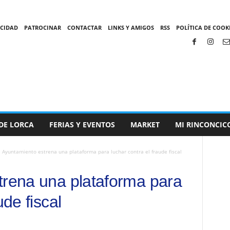
ACIDAD
PATROCINAR
CONTACTAR
LINKS Y AMIGOS
RSS
POLÍTICA DE COOKI
DE LORCA
FERIAS Y EVENTOS
MARKET
MI RINCONCIC
l Ayuntamiento estrena una plataforma para luchar contra el fraude fiscal
trena una plataforma para
ude fiscal