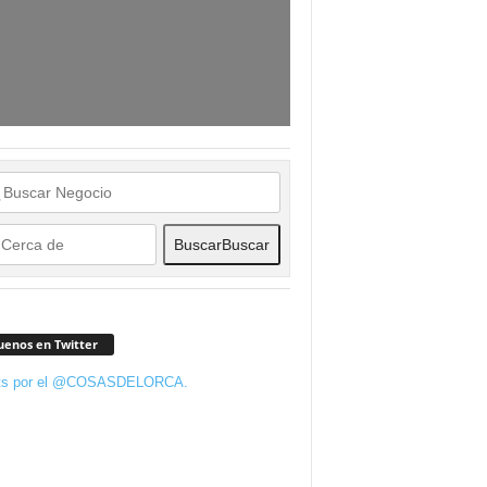
Buscar
Buscar
uenos en Twitter
ts por el @COSASDELORCA.