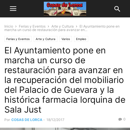
Inicio
Ferias y Eventos
Arte y Cultura
El Ayuntamiento pone en
marcha un curso de restauración para avanzar en...
Ferias y Eventos
Arte y Cultura
Varios
Empleo
El Ayuntamiento pone en
marcha un curso de
restauración para avanzar en
la recuperación del mobiliario
del Palacio de Guevara y la
histórica farmacia lorquina de
Sala Just
0
Por
COSAS DE LORCA
-
18/12/2017