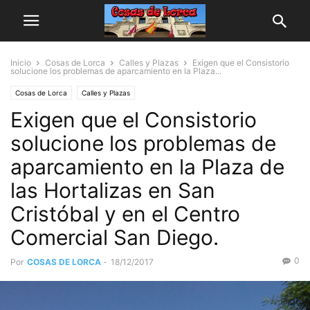
Inicio
Cosas de Lorca
Calles y Plazas
Exigen que el Consistorio
solucione los problemas de aparcamiento en la Plaza...
Cosas de Lorca
Calles y Plazas
Exigen que el Consistorio
solucione los problemas de
aparcamiento en la Plaza de
las Hortalizas en San
Cristóbal y en el Centro
Comercial San Diego.
0
Por
COSAS DE LORCA
-
18/12/2017