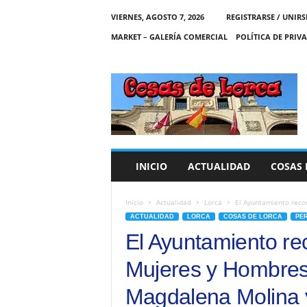
VIERNES, AGOSTO 7, 2026
REGISTRARSE / UNIRS
MARKET – GALERÍA COMERCIAL
POLÍTICA DE PRIV
C
O
S
A
S
D
E
INICIO
ACTUALIDAD
COSAS 
L
O
R
Inicio
Actualidad
Lorca
El Ayuntamiento recon
C
ACTUALIDAD
LORCA
COSAS DE LORCA
PE
A
El Ayuntamiento re
Mujeres y Hombres 
Magdalena Molina 