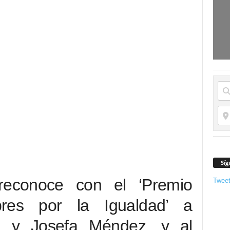
Síg
reconoce con el ‘Premio
Twee
res por la Igualdad’ a
a y Josefa Méndez, y al