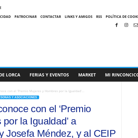
E
ACIDAD
PATROCINAR
CONTACTAR
LINKS Y AMIGOS
RSS
POLÍTICA DE COOKI
DE LORCA
FERIAS Y EVENTOS
MARKET
MI RINCONCIC
oce con el ‘Premio Mujeres y Hombres por la Igualdad’...
RSONAS Y ASOCIACIONES
conoce con el ‘Premio
por la Igualdad’ a
y Josefa Méndez, y al CEIP