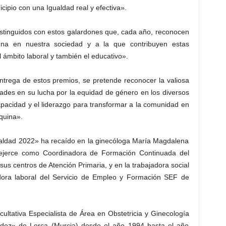
cipio con una Igualdad real y efectiva».
distinguidos con estos galardones que, cada año, reconocen
ena en nuestra sociedad y a la que contribuyen estas
l ámbito laboral y también el educativo».
ntrega de estos premios, se pretende reconocer la valiosa
ades en su lucha por la equidad de género en los diversos
apacidad y el liderazgo para transformar a la comunidad en
rquina».
ualdad 2022» ha recaído en la ginecóloga María Magdalena
 ejerce como Coordinadora de Formación Continuada del
sus centros de Atención Primaria, y en la trabajadora social
dora laboral del Servicio de Empleo y Formación SEF de
ltativa Especialista de Área en Obstetricia y Ginecología
éndez» de Lorca (Murcia) desde el año 1994 hasta el año