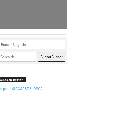
Buscar
Buscar
uenos en Twitter
ts por el @COSASDELORCA.