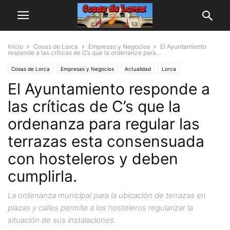
Inicio
Cosas de Lorca
Empresas y Negocios
El Ayuntamiento
responde a las críticas de C’s que la ordenanza para...
Cosas de Lorca
Empresas y Negocios
Actualidad
Lorca
El Ayuntamiento responde a
las críticas de C’s que la
ordenanza para regular las
terrazas esta consensuada
con hosteleros y deben
cumplirla.
La ordenanza municipal para la ubicación de terrazas en
plazas y calles permite a los hosteleros regularizar la
situación de sus instalaciones.