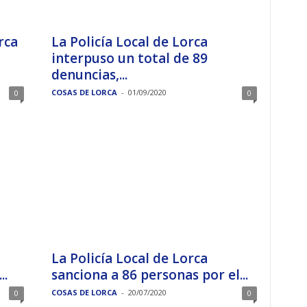
rca
La Policía Local de Lorca
interpuso un total de 89
denuncias,...
COSAS DE LORCA
-
01/09/2020
0
0
La Policía Local de Lorca
..
sanciona a 86 personas por el...
COSAS DE LORCA
-
20/07/2020
0
0