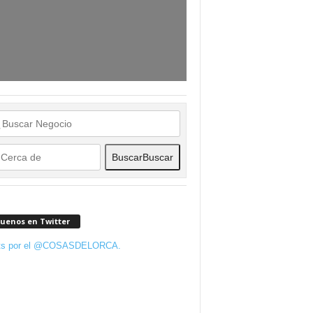
Buscar
Buscar
guenos en Twitter
ts por el @COSASDELORCA.