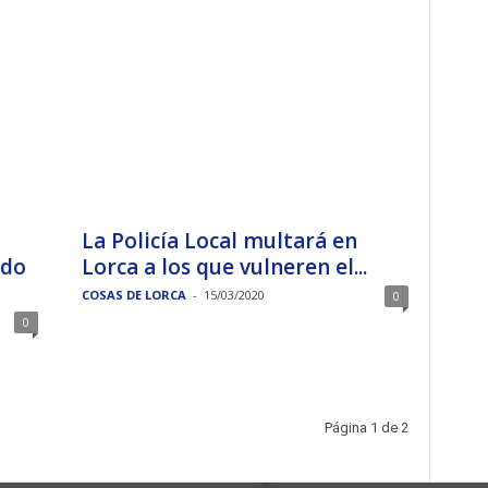
La Policía Local multará en
ado
Lorca a los que vulneren el...
COSAS DE LORCA
-
15/03/2020
0
0
Página 1 de 2