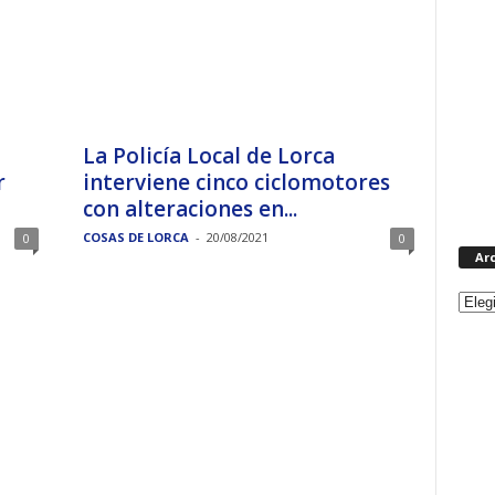
La Policía Local de Lorca
r
interviene cinco ciclomotores
con alteraciones en...
COSAS DE LORCA
-
20/08/2021
0
0
Ar