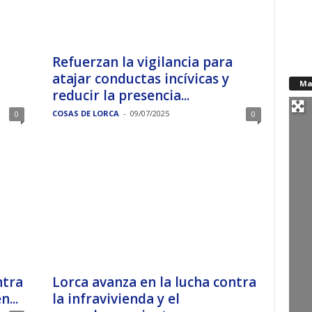
Refuerzan la vigilancia para
atajar conductas incívicas y
Ma
reducir la presencia...
COSAS DE LORCA
-
09/07/2025
0
0
ntra
Lorca avanza en la lucha contra
...
la infravivienda y el