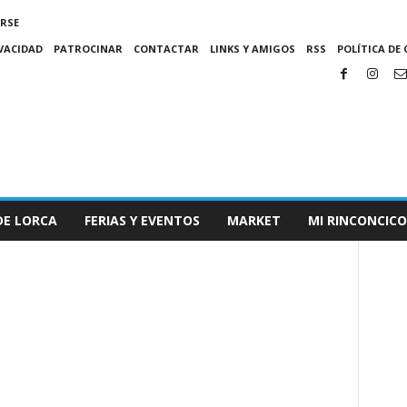
IRSE
IVACIDAD
PATROCINAR
CONTACTAR
LINKS Y AMIGOS
RSS
POLÍTICA DE 
DE LORCA
FERIAS Y EVENTOS
MARKET
MI RINCONCICO