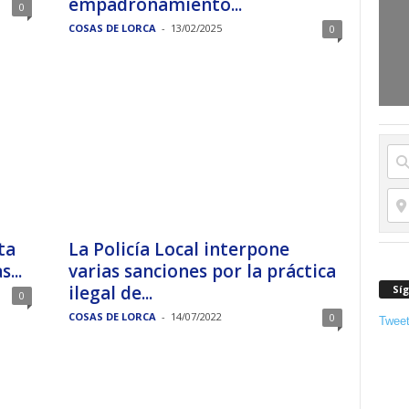
empadronamiento...
0
COSAS DE LORCA
-
13/02/2025
0
ta
La Policía Local interpone
...
varias sanciones por la práctica
ilegal de...
Sí
0
COSAS DE LORCA
-
14/07/2022
0
Twee