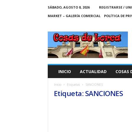
SÁBADO, AGOSTO 8, 2026
REGISTRARSE / UN
MARKET – GALERÍA COMERCIAL
POLÍTICA DE PR
C
O
S
A
S
D
E
INICIO
ACTUALIDAD
COSAS 
L
O
Inicio
Etiquetas
SANCIONES
R
Etiqueta: SANCIONES
C
A