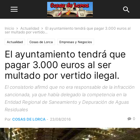
Inicio
Actualidad
El ayuntamiento tendrá que pagar 3.000 euros al
ser multado por vertido...
Actualidad
Cosas de Lorca
Empresas y Negocios
El ayuntamiento tendrá que
pagar 3.000 euros al ser
multado por vertido ilegal.
El consistorio afirmó que no era responsable de la infracción
sancionada, ya que había delegado la competencia en la
Entidad Regional de Saneamiento y Depuración de Aguas
Residuales
0
Por
COSAS DE LORCA
-
23/08/2016