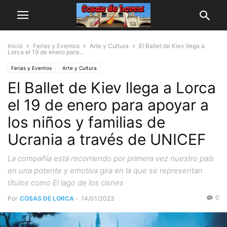
Inicio
Ferias y Eventos
Arte y Cultura
El Ballet de Kiev llega a
Lorca el 19 de enero para...
Ferias y Eventos
Arte y Cultura
El Ballet de Kiev llega a Lorca
el 19 de enero para apoyar a
los niños y familias de
Ucrania a través de UNICEF
La compañía está recorriendo por primera vez nuestro país
en una potente y emotiva gira en la que se representan
títulos como El lago de los cisnes
0
Por
COSAS DE LORCA
-
14/01/2023