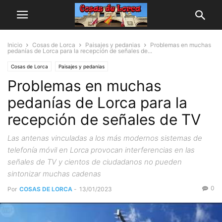
Inicio
Cosas de Lorca
Paisajes y pedanias
Problemas en muchas
pedanías de Lorca para la recepción de señales de...
Cosas de Lorca
Paisajes y pedanias
Problemas en muchas
pedanías de Lorca para la
recepción de señales de TV
Las antenas vinculadas a los más modernos sistemas de
telefonía móvil en Lorca provocan interferencias en las
señales de TV y cientos de ciudadanos no pueden
sintonizar muchas cadenas
0
Por
COSAS DE LORCA
-
13/01/2023