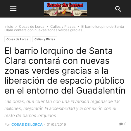
Inicio
Cosas de Lorca
Calles y Plazas
El barrio lorquino de Santa
Clara contará con nuevas zonas verdes gracias...
Cosas de Lorca
Calles y Plazas
El barrio lorquino de Santa
Clara contará con nuevas
zonas verdes gracias a la
liberación de espacio público
en el entorno del Guadalentín
Las obras, que cuentan con una inversión regional de 1,8
millones, mejorarán la accesibilidad y la conexión con el
resto de barrios lorquinos
0
Por
COSAS DE LORCA
-
01/02/2019