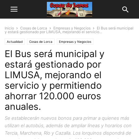
Inicio
Cosas de Lorca
Empresas y Negocios
El Bus será municipal
y estará gestionado por LIMUSA, mejorando el servicio...
Actualidad
Cosas de Lorca
Empresas y Negocios
El Bus será municipal y
estará gestionado por
LIMUSA, mejorando el
servicio y permitiendo
ahorrar 120.000 euros
anuales.
Se establecerán nuevos bonos para primar a quienes más
utilizan el autobús, además de ampliar líneas y horarios con
Tercia, Marchena, Río y Cazalla. Los lorquinos dispondrá de