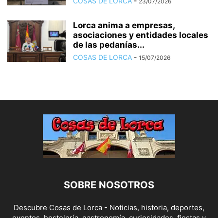
COSAS DE LORCA
-
23/07/2026
Lorca anima a empresas,
asociaciones y entidades locales
de las pedanías...
COSAS DE LORCA
-
15/07/2026
SOBRE NOSOTROS
Descubre Cosas de Lorca - Noticias, historia, deportes,
eventos, hostelería, gastronomía, curiosidades, fiestas y