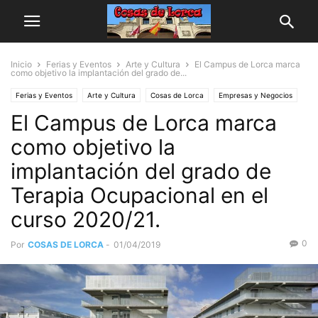
Inicio
Ferias y Eventos
Arte y Cultura
El Campus de Lorca marca
como objetivo la implantación del grado de...
Ferias y Eventos
Arte y Cultura
Cosas de Lorca
Empresas y Negocios
El Campus de Lorca marca
Actualidad
Regional
como objetivo la
implantación del grado de
Terapia Ocupacional en el
curso 2020/21.
0
Por
COSAS DE LORCA
-
01/04/2019