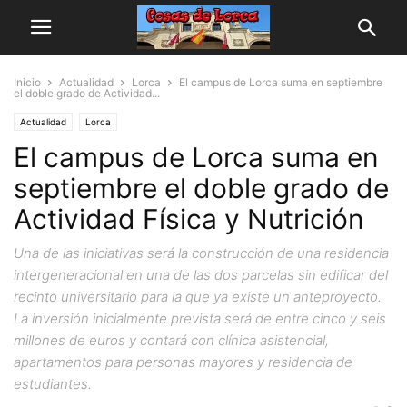
Inicio
Actualidad
Lorca
El campus de Lorca suma en septiembre
el doble grado de Actividad...
Actualidad
Lorca
El campus de Lorca suma en
septiembre el doble grado de
Actividad Física y Nutrición
Una de las iniciativas será la construcción de una residencia
intergeneracional en una de las dos parcelas sin edificar del
recinto universitario para la que ya existe un anteproyecto.
La inversión inicialmente prevista será de entre cinco y seis
millones de euros y contará con clínica asistencial,
apartamentos para personas mayores y residencia de
estudiantes.