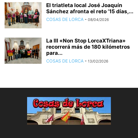
El triatleta local José Joaquín
Sánchez afronta el reto ’15 días,...
COSAS DE LORCA
-
08/04/2026
La III «Non Stop LorcaXTriana»
recorrerá más de 180 kilómetros
para...
COSAS DE LORCA
-
13/02/2026