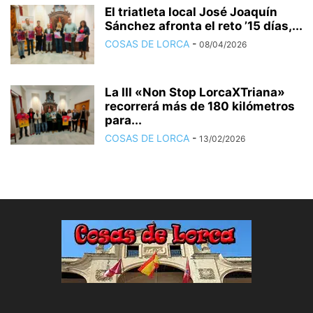
El triatleta local José Joaquín
Sánchez afronta el reto ’15 días,...
COSAS DE LORCA
-
08/04/2026
La III «Non Stop LorcaXTriana»
recorrerá más de 180 kilómetros
para...
COSAS DE LORCA
-
13/02/2026