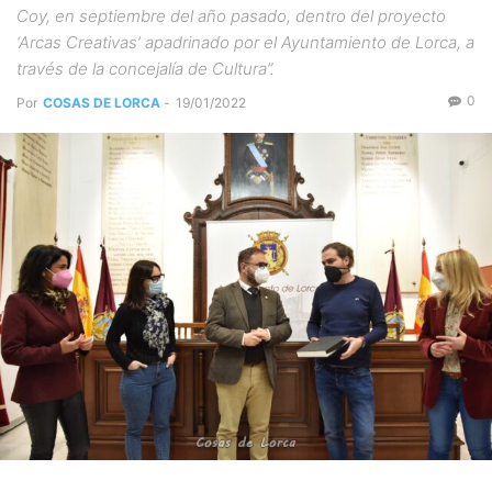
Coy, en septiembre del año pasado, dentro del proyecto
‘Arcas Creativas’ apadrinado por el Ayuntamiento de Lorca, a
través de la concejalía de Cultura”.
0
Por
COSAS DE LORCA
-
19/01/2022