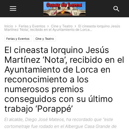
Inicio
Ferias y Eventos
Cine y Teatro
El cineasta lorquino Jesús
Martínez ‘Nota’, recibido en el Ayuntamiento de Lorca...
Ferias y Eventos
Cine y Teatro
El cineasta lorquino Jesús
Martínez ‘Nota’, recibido en el
Ayuntamiento de Lorca en
reconocimiento a los
numerosos premios
conseguidos con su último
trabajo ‘Porappé’
El alcalde, Diego José Mateos, ha recordado que “este
cortometraje fue rodado en el Albergue Casa Grande de