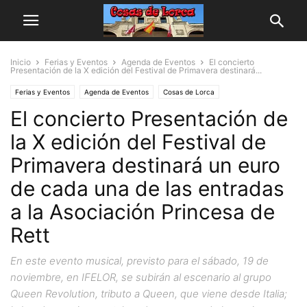
Inicio
Ferias y Eventos
Agenda de Eventos
El concierto
Presentación de la X edición del Festival de Primavera destinará...
Ferias y Eventos
Agenda de Eventos
Cosas de Lorca
El concierto Presentación de
Personas y Asociaciones
la X edición del Festival de
Primavera destinará un euro
de cada una de las entradas
a la Asociación Princesa de
Rett
En este evento musical, previsto para el sábado, 19 de
noviembre, en IFELOR, se subirán al escenario al grupo
Queen Revolution, tributo a Queen, que viene desde Italia;