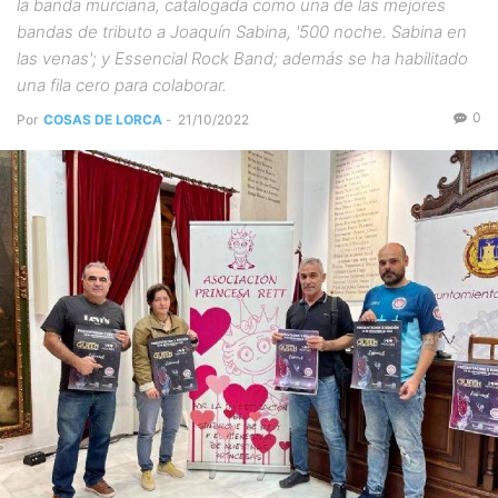
la banda murciana, catalogada como una de las mejores
bandas de tributo a Joaquín Sabina, '500 noche. Sabina en
las venas'; y Essencial Rock Band; además se ha habilitado
una fila cero para colaborar.
0
Por
COSAS DE LORCA
-
21/10/2022