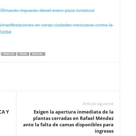
/0/maroto-impuesto-diesel-enero-pisos-turisticos/
/manifestaciones-en-varias-ciudades-mexicanas-contra-la-
37426#
PRECIO
PSOE
SOCIAL
Artículo siguiente
CA Y
Exigen la apertura inmediata de la
plantas cerradas en Rafael Méndez
ante la falta de camas disponibles para
ingresos