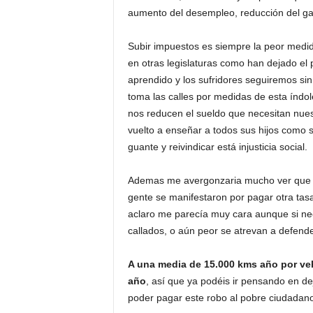
aumento del desempleo, reducción del gas
Subir impuestos es siempre la peor medid
en otras legislaturas como han dejado el 
aprendido y los sufridores seguiremos si
toma las calles por medidas de esta índ
nos reducen el sueldo que necesitan nuest
vuelto a enseñar a todos sus hijos como s
guante y reivindicar está injusticia social.
Ademas me avergonzaria mucho ver que pa
gente se manifestaron por pagar otra tasa
aclaro me parecía muy cara aunque si nec
callados, o aún peor se atrevan a defend
A una media de 15.000 kms año por ve
año
, así que ya podéis ir pensando en dej
poder pagar este robo al pobre ciudadano,