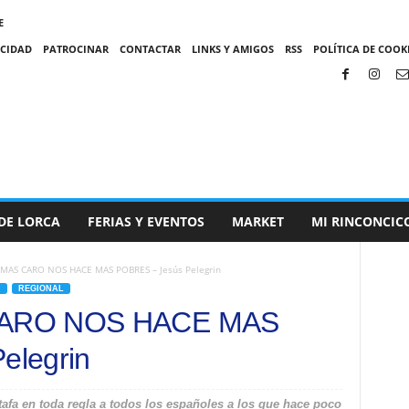
E
ACIDAD
PATROCINAR
CONTACTAR
LINKS Y AMIGOS
RSS
POLÍTICA DE COOKI
DE LORCA
FERIAS Y EVENTOS
MARKET
MI RINCONCIC
 MAS CARO NOS HACE MAS POBRES – Jesús Pelegrin
N
REGIONAL
CARO NOS HACE MAS
elegrin
afa en toda regla a todos los españoles a los que hace poco