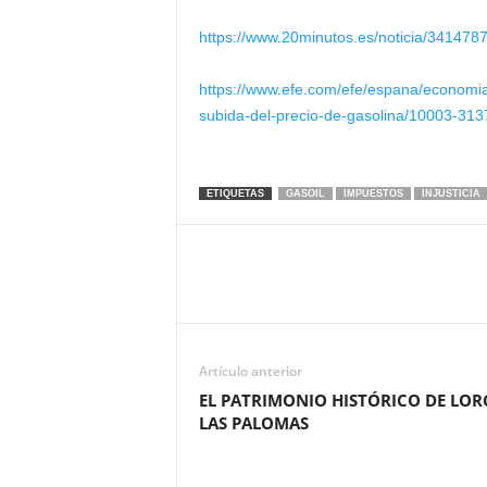
https://www.20minutos.es/noticia/3414787
https://www.efe.com/efe/espana/economia
subida-del-precio-de-gasolina/10003-31
ETIQUETAS
GASOIL
IMPUESTOS
INJUSTICIA
Artículo anterior
EL PATRIMONIO HISTÓRICO DE LOR
LAS PALOMAS