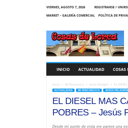
VIERNES, AGOSTO 7, 2026
REGISTRARSE / UNIRS
MARKET – GALERÍA COMERCIAL
POLÍTICA DE PRIV
C
O
S
A
S
D
E
INICIO
ACTUALIDAD
COSAS 
L
O
R
Inicio
Mi Rinconcico
Jesús Pelegrín
EL DIESEL
C
ACTUALIDAD
MI RINCONCICO
JESÚS PELEGRÍ
A
EL DIESEL MAS 
POBRES – Jesús P
Desde mi punto de vista me parece una est