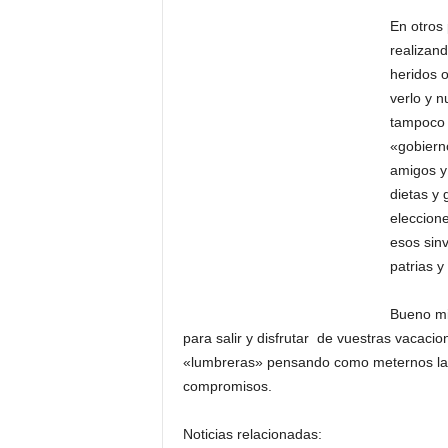
En otros 
realizan
heridos 
verlo y 
tampoco 
«gobiern
amigos y 
dietas y
eleccione
esos sinv
patrias 
Bueno mie
para salir y disfrutar de vuestras vacac
«lumbreras» pensando como meternos la m
compromisos.
Noticias relacionadas: