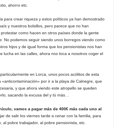
to, ahorro etc.
a para crear riqueza y estos políticos ya han demostrado
país y nuestros bolsillos, pero parece que no han
n protestar como hacen en otros países donde la gente
ole. No podemos seguir siendo unos borregos viendo como
ros hijos y de igual forma que los pensionistas nos han
e lucha en las calles, ahora nos toca a nosotros coger el
rticularmente en Lorca, unos pocos acólitos de esta
 «anticontaminación» por ir a la playa de Calnegre, que
esaria, y que ahora viendo este atropello se queden
erlo, sacando la excusa del y tú más…
hículo, vamos a pagar más de 400€ más cada uno al
ar de salir los viernes tarde a cenar con la familia, para
 al pobre trabajador, al pobre pensionista, etc.