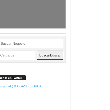
Buscar
Buscar
uenos en Twitter
ts por el @COSASDELORCA.