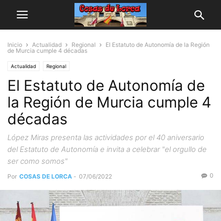
Inicio
Actualidad
Regional
El Estatuto de Autonomía de la Región
de Murcia cumple 4 décadas
Actualidad
Regional
El Estatuto de Autonomía de
la Región de Murcia cumple 4
décadas
López Miras presenta las actividades por el 40 aniversario
del Estatuto de Autonomía e invita a celebrar "el orgullo de
ser como somos"
0
Por
COSAS DE LORCA
-
07/06/2022