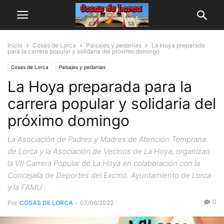
Inicio
Cosas de Lorca
Paisajes y pedanias
La Hoya preparada
para la carrera popular y solidaria del próximo domingo
Cosas de Lorca
Paisajes y pedanias
La Hoya preparada para la
carrera popular y solidaria del
próximo domingo
La Asociación de Padres y Madres de Atención Temprana
de Lorca y la Asociación de Vecinos de La Hoya, organizan
la VII Carrera Popular de La Hoya en colaboración con la
Concejalía de Deportes del Excmo. Ayuntamiento de Lorca
y la FAMU
0
Por
COSAS DE LORCA
-
07/06/2022