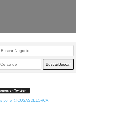
Buscar
Buscar
uenos en Twitter
ts por el @COSASDELORCA.