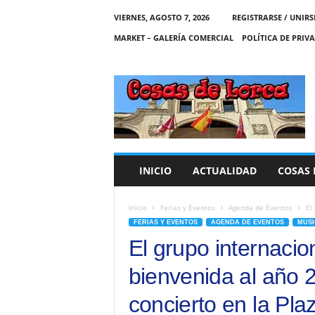
VIERNES, AGOSTO 7, 2026
REGISTRARSE / UNIRS
MARKET – GALERÍA COMERCIAL
POLÍTICA DE PRIV
C
O
S
A
S
D
E
INICIO
ACTUALIDAD
COSAS 
L
O
R
Inicio
Ferias y Eventos
Agenda de Eventos
El
C
FERIAS Y EVENTOS
AGENDA DE EVENTOS
MÚSI
A
El grupo internacio
bienvenida al año 
concierto en la Pl