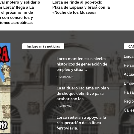
ival motero y solidario
Lorca se rinde al pop-rock:
 Lorca’ llega a La
Plaza de España vibrará con la
el próximo fin de
«Noche de los Museos»
 con conciertos y
iones acrobáticas
Incluso más noticias
CA
Lorca
Lorca mantiene sus niveles
históricos de generación de
Perso
empleo y sitúa...
Actua
05/08/2026
Empre
Casalduero reclama un plan
Paisa
de choque definitivo para
acabar con las...
Regio
05/08/2026
Calle
Lorca reitera su apoyo a la
recuperación de la línea
ferroviaria...