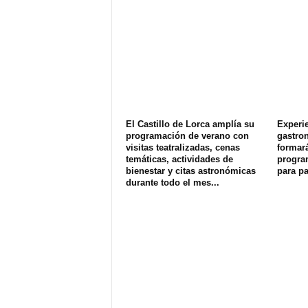
El Castillo de Lorca amplía su
Experi
programación de verano con
gastron
visitas teatralizadas, cenas
formará
temáticas, actividades de
program
bienestar y citas astronómicas
para pa
durante todo el mes...