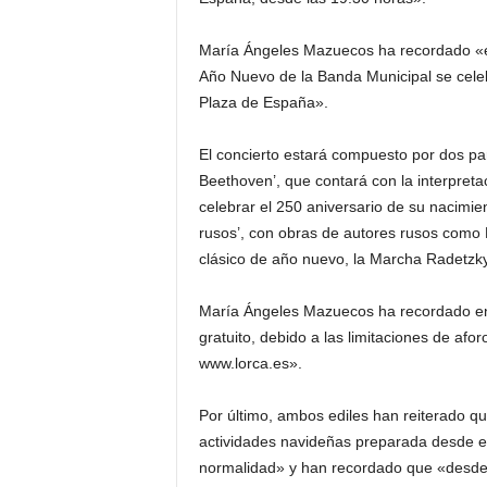
María Ángeles Mazuecos ha recordado «est
Año Nuevo de la Banda Municipal se celebr
Plaza de España».
El concierto estará compuesto por dos par
Beethoven’, que contará con la interpret
celebrar el 250 aniversario de su nacimien
rusos’, con obras de autores rusos como M
clásico de año nuevo, la Marcha Radetzky
María Ángeles Mazuecos ha recordado en q
gratuito, debido a las limitaciones de afo
www.lorca.es».
Por último, ambos ediles han reiterado 
actividades navideñas preparada desde el
normalidad» y han recordado que «desde 