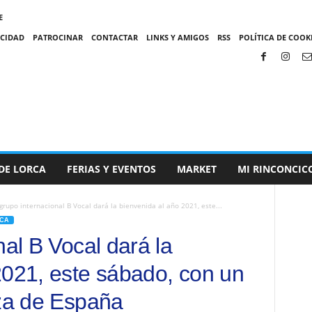
E
ACIDAD
PATROCINAR
CONTACTAR
LINKS Y AMIGOS
RSS
POLÍTICA DE COOKI
DE LORCA
FERIAS Y EVENTOS
MARKET
MI RINCONCIC
 grupo internacional B Vocal dará la bienvenida al año 2021, este...
CA
nal B Vocal dará la
2021, este sábado, con un
aza de España