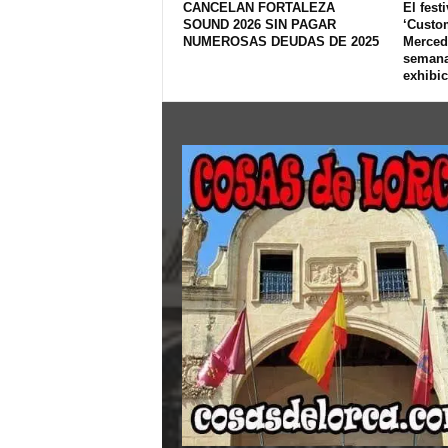
CANCELAN FORTALEZA
El fest
SOUND 2026 SIN PAGAR
‘Custom
NUMEROSAS DEUDAS DE 2025
Merced 
semana
exhibic