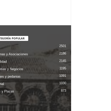
TEGORÍA POPULAR
2501
2186
nas y Asociaciones
2145
lidad
1195
sas y Negocios
1091
jes y pedanias
1030
nal
873
s y Plazas