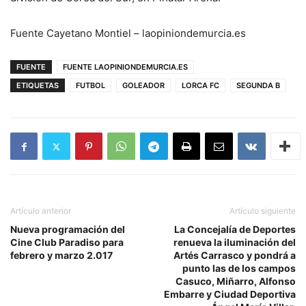
Fuente Cayetano Montiel – laopiniondemurcia.es
FUENTE
FUENTE LAOPINIONDEMURCIA.ES
ETIQUETAS
FUTBOL
GOLEADOR
LORCA FC
SEGUNDA B
Artículo anterior
Artículo siguiente
Nueva programación del
La Concejalía de Deportes
Cine Club Paradiso para
renueva la iluminación del
febrero y marzo 2.017
Artés Carrasco y pondrá a
punto las de los campos
Casuco, Miñarro, Alfonso
Embarre y Ciudad Deportiva