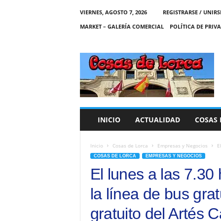
VIERNES, AGOSTO 7, 2026
REGISTRARSE / UNIRS
MARKET – GALERÍA COMERCIAL
POLÍTICA DE PRIV
C
O
S
A
S
D
E
INICIO
ACTUALIDAD
COSAS 
L
O
R
Inicio
Cosas de Lorca
Empresas y Negocios
E
C
COSAS DE LORCA
EMPRESAS Y NEGOCIOS
A
El lunes a las 7.30
la línea de bus grat
gratuito del Artés 