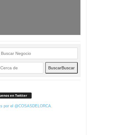
Buscar
Buscar
uenos en Twitter
ts por el @COSASDELORCA.