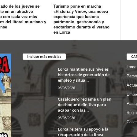
ado de los jueves se
Turismo pone en marcha
te en un atractivo
«Historia y Vino», una nueva
co con cada vez más
experiencia que fusiona
tes del litoral murciano y
patrimonio, gastronomía y
ense
enoturismo durante el verano
en Lorca
Incluso más noticias
CA
Lorca
Lorca mantiene sus niveles
históricos de generación de
Perso
empleo y sitúa...
Actua
05/08/2026
Empre
Casalduero reclama un plan
Paisa
de choque definitivo para
acabar con las...
Regio
05/08/2026
Calle
Lorca reitera su apoyo a la
recuperación de la línea