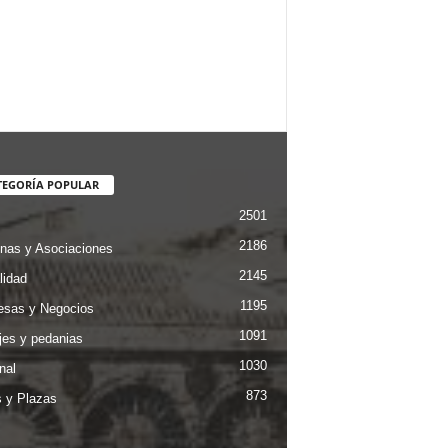
TEGORÍA POPULAR
2501
2186
nas y Asociaciones
2145
lidad
1195
sas y Negocios
1091
jes y pedanias
1030
nal
873
s y Plazas