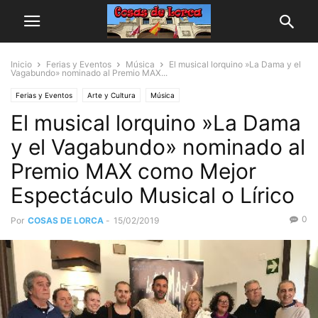
Inicio
Ferias y Eventos
Música
El musical lorquino »La Dama y el
Vagabundo» nominado al Premio MAX...
Ferias y Eventos
Arte y Cultura
Música
El musical lorquino »La Dama
y el Vagabundo» nominado al
Premio MAX como Mejor
Espectáculo Musical o Lírico
0
Por
COSAS DE LORCA
-
15/02/2019