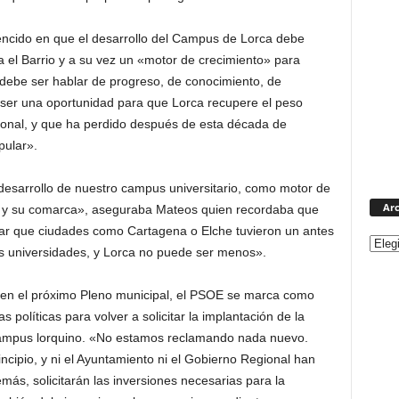
ncido en que el desarrollo del Campus de Lorca debe
ra el Barrio y a su vez un «motor de crecimiento» para
ebe ser hablar de progreso, de conocimiento, de
e ser una oportunidad para que Lorca recupere el peso
ional, y que ha perdido después de esta década de
pular».
desarrollo de nuestro campus universitario, como motor de
Arc
a y su comarca», aseguraba Mateos quien recordaba que
ar que ciudades como Cartagena o Elche tuvieron un antes
sus universidades, y Lorca no puede ser menos».
 en el próximo Pleno municipal, el PSOE se marca como
s políticas para volver a solicitar la implantación de la
 Campus lorquino. «No estamos reclamando nada nuevo.
incipio, y ni el Ayuntamiento ni el Gobierno Regional han
ás, solicitarán las inversiones necesarias para la