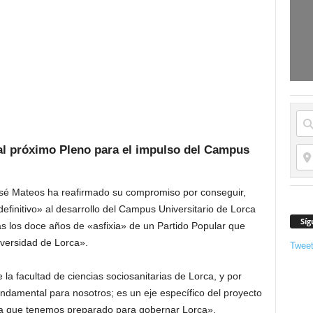
l próximo Pleno para el impulso del Campus
osé Mateos ha reafirmado su compromiso por conseguir,
efinitivo» al desarrollo del Campus Universitario de Lorca
Síg
as los doce años de «asfixia» de un Partido Popular que
iversidad de Lorca».
Twee
la facultad de ciencias sociosanitarias de Lorca, y por
undamental para nosotros; es un eje específico del proyecto
ca que tenemos preparado para gobernar Lorca».