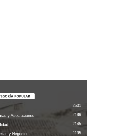
TEGORÍA POPULAR
2501
2186
nas y Asociaciones
2145
lidad
1195
sas y Negocios