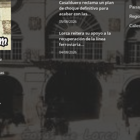
Casalduero reclama un plan
Paisa
de choque definitivo para
acabar con las...
Regio
05/08/2026
Calle
Lorca reitera su apoyo a la
recuperación de la línea
ferroviaria...
04/08/2026
r
das