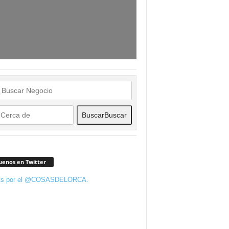
Buscar
Buscar
uenos en Twitter
ts por el @COSASDELORCA.