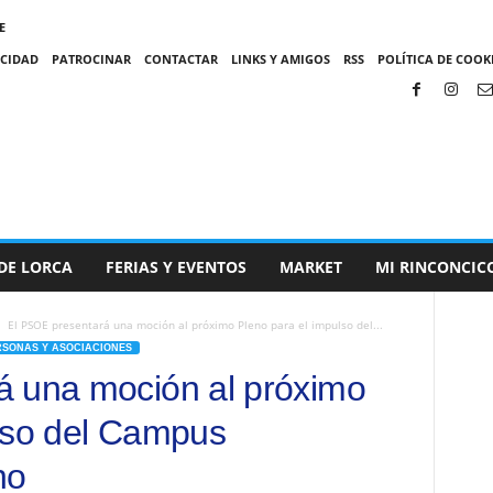
E
ACIDAD
PATROCINAR
CONTACTAR
LINKS Y AMIGOS
RSS
POLÍTICA DE COOKI
DE LORCA
FERIAS Y EVENTOS
MARKET
MI RINCONCIC
El PSOE presentará una moción al próximo Pleno para el impulso del...
RSONAS Y ASOCIACIONES
á una moción al próximo
lso del Campus
no