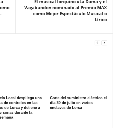
ca
El musical lorquino »La Dama y el
 como
Vagabundo» nominado al Premio MAX
.
como Mejor Espectáculo Musical o
Lírico
cía Local despliega una
Corte del suministro eléctrico el
na de controles en las
día 30 de julio en varios
s de Lorca y detiene a
enclaves de Lorca
ersonas durante la
 semana