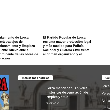
ntamiento de Lorca
El Partido Popular de Lorca
erá trabajos de
reclama mayor protección legal
cionamiento y limpieza
y más medios para Policía
uente Nuevo ante el
Nacional y Guardia Civil frente
inminente de las obras de
al crimen organizado y el...
lación
Incluso más noticias
CA
Lorca
Lorca mantiene sus niveles
históricos de generación de
Perso
empleo y sitúa...
Actua
05/08/2026
Empre