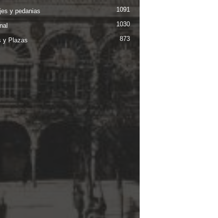
1091
jes y pedanias
1030
nal
873
s y Plazas