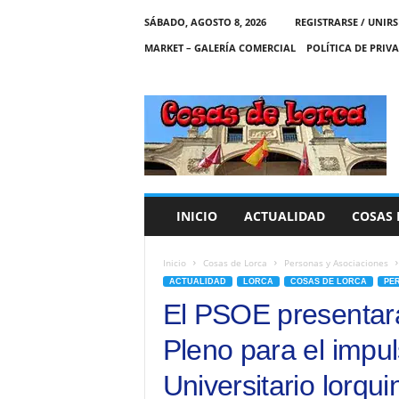
SÁBADO, AGOSTO 8, 2026
REGISTRARSE / UNIRS
MARKET – GALERÍA COMERCIAL
POLÍTICA DE PRIV
C
O
S
A
S
D
E
INICIO
ACTUALIDAD
COSAS 
L
O
R
Inicio
Cosas de Lorca
Personas y Asociaciones
C
ACTUALIDAD
LORCA
COSAS DE LORCA
PE
A
El PSOE presentar
Pleno para el impu
Universitario lorqui