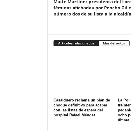
Maite Martínez presidenta del Lor
féminas «fichada» por Pencho Gil
número dos de su lista a la alcaldía
Artículos relacionados
Más del autor
Casalduero reclama un plan de
La Poli
choque definitivo para acabar
treinte
con las listas de espera del
pedanía
hospital Rafael Méndez
ocho p
última