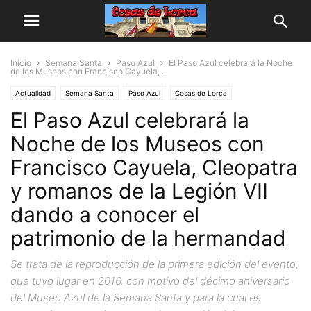
Inicio
Semana Santa
Paso Azul
El Paso Azul celebrará la Noche
de los Museos con Francisco Cayuela,...
Actualidad
Semana Santa
Paso Azul
Cosas de Lorca
El Paso Azul celebrará la
Personas y Asociaciones
Noche de los Museos con
Francisco Cayuela, Cleopatra
y romanos de la Legión VII
dando a conocer el
patrimonio de la hermandad
Se trata de la reproducción de la primera edición del evento,
que tuvo lugar en 2016, con motivo del décimo aniversario
del Museo Azul de la Semana Santa y para la cual es