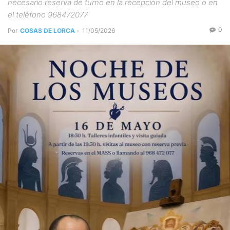
necesario reserva de turno en la recepción del museo o en
el teléfono 968472077
0
Por
COSAS DE LORCA
-
11/05/2026