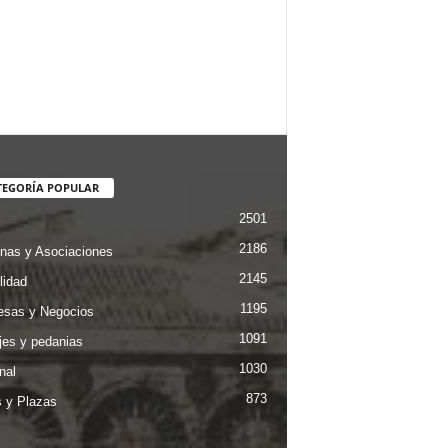
TEGORÍA POPULAR
2501
2186
nas y Asociaciones
2145
lidad
1195
sas y Negocios
1091
jes y pedanias
1030
nal
873
s y Plazas