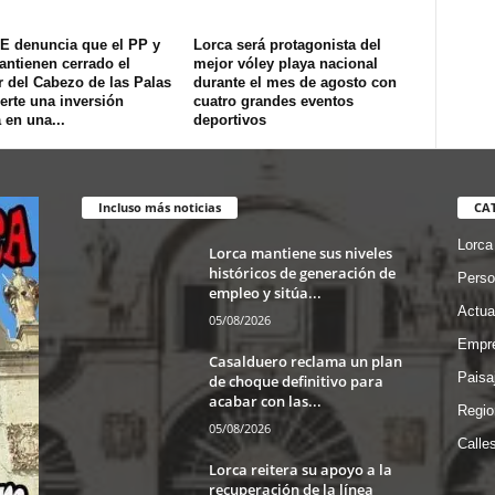
E denuncia que el PP y
Lorca será protagonista del
ntienen cerrado el
mejor vóley playa nacional
 del Cabezo de las Palas
durante el mes de agosto con
erte una inversión
cuatro grandes eventos
 en una...
deportivos
Incluso más noticias
CA
Lorca
Lorca mantiene sus niveles
históricos de generación de
Perso
empleo y sitúa...
Actua
05/08/2026
Empre
Casalduero reclama un plan
Paisa
de choque definitivo para
acabar con las...
Regio
05/08/2026
Calle
Lorca reitera su apoyo a la
recuperación de la línea