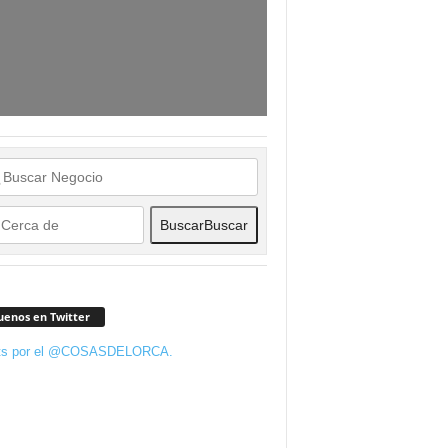
Buscar
Buscar
uenos en Twitter
ts por el @COSASDELORCA.