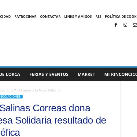
ACIDAD
PATROCINAR
CONTACTAR
LINKS Y AMIGOS
RSS
POLÍTICA DE COOKI
DE LORCA
FERIAS Y EVENTOS
MARKET
MI RINCONCIC
reas dona 7.432 euros a la Mesa Solidaria...
ASOCIACIONES
o Salinas Correas dona
sa Solidaria resultado de
éfica