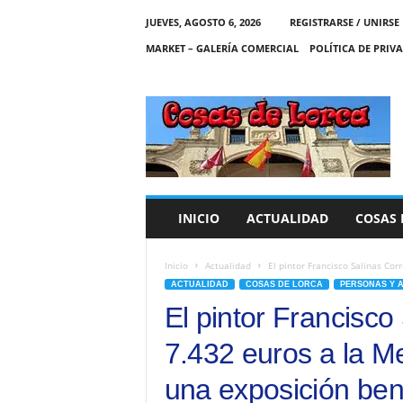
JUEVES, AGOSTO 6, 2026
REGISTRARSE / UNIRSE
MARKET – GALERÍA COMERCIAL
POLÍTICA DE PRIV
C
O
S
A
S
D
E
INICIO
ACTUALIDAD
COSAS 
L
O
R
Inicio
Actualidad
El pintor Francisco Salinas Cor
C
ACTUALIDAD
COSAS DE LORCA
PERSONAS Y 
A
El pintor Francisc
7.432 euros a la Me
una exposición ben