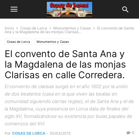
Inicio
Cosas de Lorca
Monumentos y Casas
El convento de Santa
Ana y la Magdalena de las monjas Clarisas...
Cosas de Lorca
Monumentos y Casas
El convento de Santa Ana y
la Magdalena de las monjas
Clarisas en calle Corredera.
El convento de clarisas surgió en el año 1602 por la unión
de dos beaterios (casa en la que viven las beatas en
comunidad siguiendo ciertas reglas), el de Santa Ana y el de
la Magdalena, cuya presencia en Lorca data de finales del
siglo XV, formalizándose su existencia por bulas papales de
comienzos del XVI.
0
Por
COSAS DE LORCA
-
30/04/2015