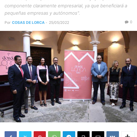
componente claramente empresarial, ya que beneficiará a
pequeñas empresas y autónomos".
0
Por
COSAS DE LORCA
-
25/05/2022