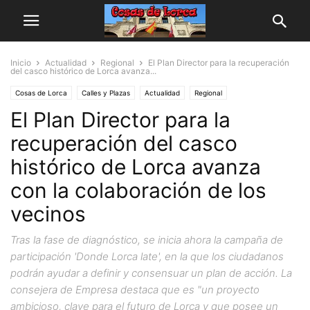
Inicio
Actualidad
Regional
El Plan Director para la recuperación
del casco histórico de Lorca avanza...
Cosas de Lorca
Calles y Plazas
Actualidad
Regional
El Plan Director para la
recuperación del casco
histórico de Lorca avanza
con la colaboración de los
vecinos
Tras la fase de diagnóstico, se inicia ahora la campaña de
participación 'Donde Lorca late', en la que los ciudadanos
podrán ayudar a definir y consensuar un plan de acción. La
consejera de Empresa destaca que es "un proyecto
ambicioso, clave para el futuro de Lorca y que posee un