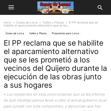
Inicio
Cosas de Lorca
Calles y Plazas
El PP reclama que se
habilite el aparcamiento alternativo que se les...
Cosas de Lorca
Calles y Plazas
Propuestas para Lorca
El PP reclama que se habilite
el aparcamiento alternativo
que se les prometió a los
vecinos del Quijero durante la
ejecución de las obras junto
a sus hogares
• Los residentes en esta zona reclaman que se les informe
de qué medidas piensa llevar a cabo el actual gobierno local
para cumplir con este compromiso, y denuncian que han