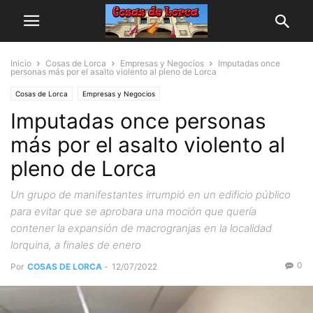
Inicio
Cosas de Lorca
Empresas y Negocios
Imputadas once
personas más por el asalto violento al pleno de Lorca
Cosas de Lorca
Empresas y Negocios
Imputadas once personas
más por el asalto violento al
pleno de Lorca
Un grupo de manifestantes irrumpió en un edificio público
para evitar que se aprobara una moción que quería
contener la expansión de macrogranjas en la localidad
lorquina, a finales de enero
0
Por
COSAS DE LORCA
-
12/07/2022