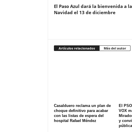
El Paso Azul dará la bienvenida a la
Navidad el 13 de diciembre
Artículos relacionados
Más del autor
Casalduero reclama un plan de
El PSO
choque definitivo para acabar
VOX ma
con las listas de espera del
Mirador
hospital Rafael Méndez
y convi
pública