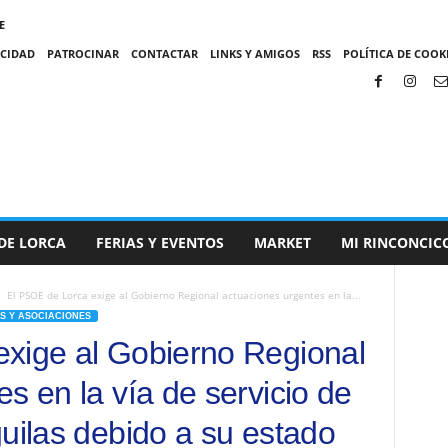
E
ACIDAD
PATROCINAR
CONTACTAR
LINKS Y AMIGOS
RSS
POLÍTICA DE COOKI
DE LORCA
FERIAS Y EVENTOS
MARKET
MI RINCONCIC
El PSOE de Lorca exige al Gobierno Regional actuaciones urgentes en la...
S Y ASOCIACIONES
xige al Gobierno Regional
s en la vía de servicio de
uilas debido a su estado