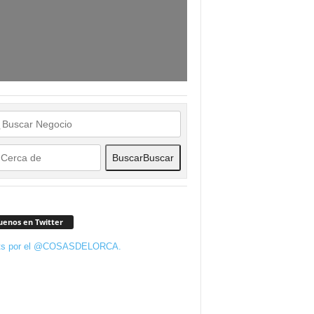
Buscar
Buscar
uenos en Twitter
ts por el @COSASDELORCA.