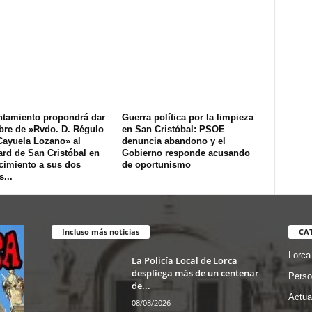
ntamiento propondrá dar
Guerra política por la limpieza
bre de »Rvdo. D. Régulo
en San Cristóbal: PSOE
Cayuela Lozano» al
denuncia abandono y el
rd de San Cristóbal en
Gobierno responde acusando
cimiento a sus dos
de oportunismo
...
Incluso más noticias
CA
Lorca
La Policía Local de Lorca
despliega más de un centenar
Perso
de...
Actua
08/08/2026