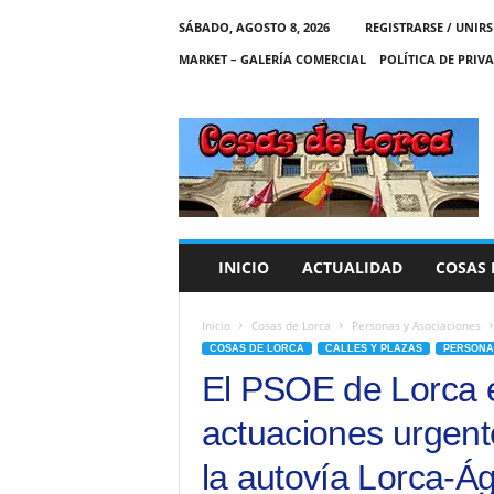
SÁBADO, AGOSTO 8, 2026
REGISTRARSE / UNIRS
MARKET – GALERÍA COMERCIAL
POLÍTICA DE PRIV
C
O
S
A
S
D
E
INICIO
ACTUALIDAD
COSAS 
L
O
R
Inicio
Cosas de Lorca
Personas y Asociaciones
C
COSAS DE LORCA
CALLES Y PLAZAS
PERSONA
A
El PSOE de Lorca e
actuaciones urgente
la autovía Lorca-Ág