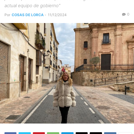
actual equipo de gobierno"
0
Por
COSAS DE LORCA
-
11/12/2024