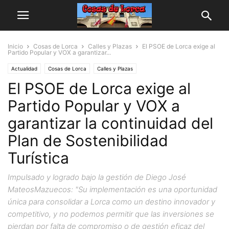
Inicio
Cosas de Lorca
Calles y Plazas
El PSOE de Lorca exige al
Partido Popular y VOX a garantizar...
Actualidad
Cosas de Lorca
Calles y Plazas
El PSOE de Lorca exige al
Partido Popular y VOX a
garantizar la continuidad del
Plan de Sostenibilidad
Turística
Impulsado y logrado bajo la gestión de Diego José
MateosMazuecos: "Su implementación es una oportunidad
única para consolidar a Lorca como un destino innovador y
competitivo, y no podemos permitir que las inversiones se
pierdan por falta de compromiso o de gestión eficaz del