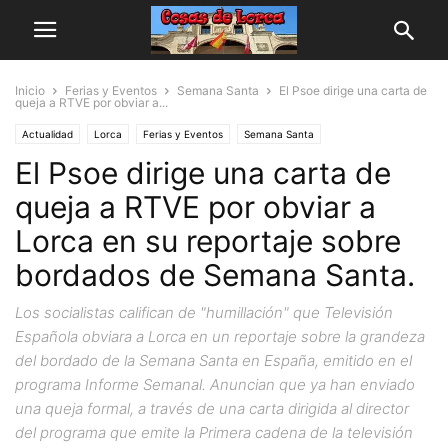
Inicio
Ferias y Eventos
Semana Santa
El Psoe dirige una carta de
queja a RTVE por obviar a...
Actualidad
Lorca
Ferias y Eventos
Semana Santa
El Psoe dirige una carta de
queja a RTVE por obviar a
Lorca en su reportaje sobre
bordados de Semana Santa.
Los socialistas califican de "humillación" que Televisión
Española obviara a Lorca en un reportaje sobre la grandeza
del bordado de la Semana Santa en España, emitido en el
programa Informe Semanal. Anuncian que ya han enviado
una queja formal, a través de una carta dirigida al director
del programa que emite la Primera cadena de la televisión