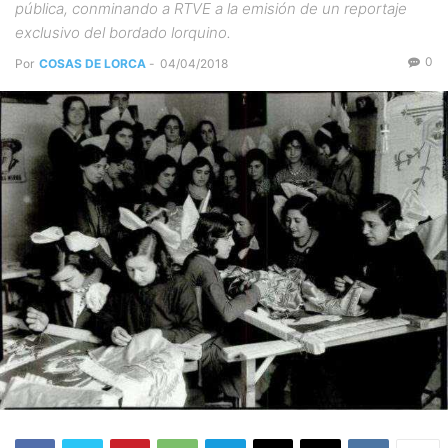
pública, conminando a RTVE a la emisión de un reportaje
exclusivo del bordado lorquino.
0
Por
COSAS DE LORCA
-
04/04/2018