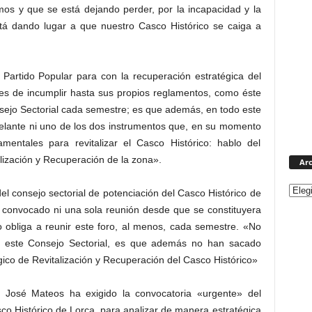
os y que se está dejando perder, por la incapacidad y la
tá dando lugar a que nuestro Casco Histórico se caiga a
 Partido Popular para con la recuperación estratégica del
es de incumplir hasta sus propios reglamentos, como éste
sejo Sectorial cada semestre; es que además, en todo este
elante ni uno de los dos instrumentos que, en su momento
entales para revitalizar el Casco Histórico: hablo del
lización y Recuperación de la zona».
Arc
del consejo sectorial de potenciación del Casco Histórico de
 convocado ni una sola reunión desde que se constituyera
 obliga a reunir este foro, al menos, cada semestre. «No
z este Consejo Sectorial, es que además no han sacado
gico de Revitalización y Recuperación del Casco Histórico»
o José Mateos ha exigido la convocatoria «urgente» del
co Histórico de Lorca, para analizar de manera estratégica