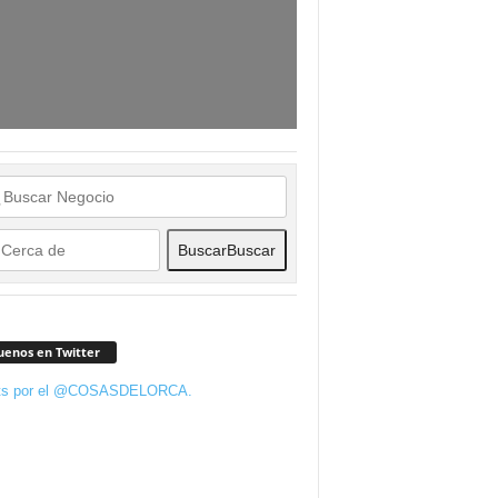
Buscar
Buscar
uenos en Twitter
ts por el @COSASDELORCA.