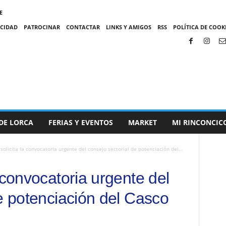
E
ACIDAD
PATROCINAR
CONTACTAR
LINKS Y AMIGOS
RSS
POLÍTICA DE COOKI
DE LORCA
FERIAS Y EVENTOS
MARKET
MI RINCONCIC
solicita la convocatoria urgente del consejo sectorial de potenciación del...
 convocatoria urgente del
e potenciación del Casco