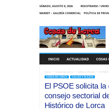
SÁBADO, AGOSTO 8, 2026
REGISTRARSE / UNIRS
MARKET – GALERÍA COMERCIAL
POLÍTICA DE PRIV
C
O
S
A
S
D
E
INICIO
ACTUALIDAD
COSAS 
L
O
R
Inicio
Cosas de Lorca
Calles y Plazas
El PSOE 
C
COSAS DE LORCA
CALLES Y PLAZAS
A
El PSOE solicita la
consejo sectorial d
Histórico de Lorca