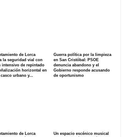
ntamiento de Lorca
Guerra política por la limpieza
a la seguridad vial con
en San Cristóbal: PSOE
 intensivo de repintado
denuncia abandono y el
eñalización horizontal en
Gobierno responde acusando
 casco urbano y...
de oportunismo
ntamiento de Lorca
Un espacio escénico musical