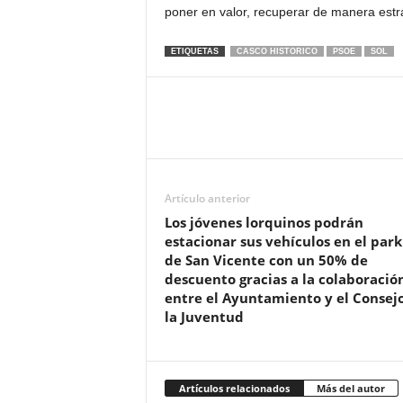
poner en valor, recuperar de manera estra
ETIQUETAS
CASCO HISTORICO
PSOE
SOL
Artículo anterior
Los jóvenes lorquinos podrán
estacionar sus vehículos en el park
de San Vicente con un 50% de
descuento gracias a la colaboració
entre el Ayuntamiento y el Consej
la Juventud
Artículos relacionados
Más del autor