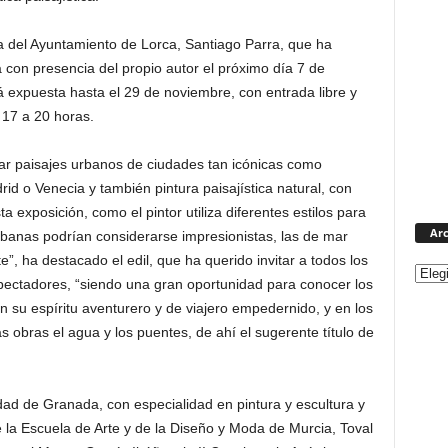
ra del Ayuntamiento de Lorca, Santiago Parra, que ha
con presencia del propio autor el próximo día 7 de
 expuesta hasta el 29 de noviembre, con entrada libre y
 17 a 20 horas.
ar paisajes urbanos de ciudades tan icónicas como
d o Venecia y también pintura paisajística natural, con
a exposición, como el pintor utiliza diferentes estilos para
Arc
rbanas podrían considerarse impresionistas, las de mar
”, ha destacado el edil, que ha querido invitar a todos los
pectadores, “siendo una gran oportunidad para conocer los
jan su espíritu aventurero y de viajero empedernido, y en los
obras el agua y los puentes, de ahí el sugerente título de
idad de Granada, con especialidad en pintura y escultura y
la Escuela de Arte y de la Diseño y Moda de Murcia, Toval