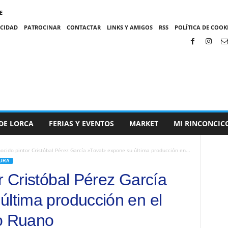
E
ACIDAD
PATROCINAR
CONTACTAR
LINKS Y AMIGOS
RSS
POLÍTICA DE COOKI
DE LORCA
FERIAS Y EVENTOS
MARKET
MI RINCONCIC
nocido pintor Cristóbal Pérez García »Toval» expone su última producción en...
TURA
r Cristóbal Pérez García
última producción en el
to Ruano