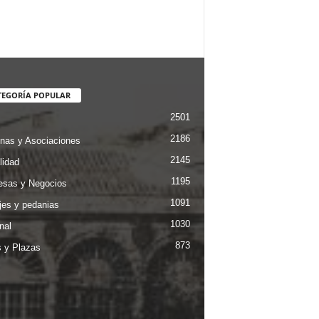
TEGORÍA POPULAR
2501
2186
nas y Asociaciones
2145
lidad
1195
sas y Negocios
1091
jes y pedanias
1030
nal
873
s y Plazas