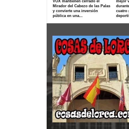
VOX mantienen cerrado el
mejor v
Mirador del Cabezo de las Palas
durant
y convierte una inversión
cuatro
pública en una...
deport