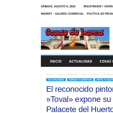
SÁBADO, AGOSTO 8, 2026
REGISTRARSE / UNIRS
MARKET – GALERÍA COMERCIAL
POLÍTICA DE PRIV
C
O
S
A
S
D
E
INICIO
ACTUALIDAD
COSAS 
L
O
R
Inicio
Ferias y Eventos
Arte y Cultura
El reco
C
ACTUALIDAD
FERIAS Y EVENTOS
ARTE Y CUL
A
El reconocido pinto
»Toval» expone su 
Palacete del Huer