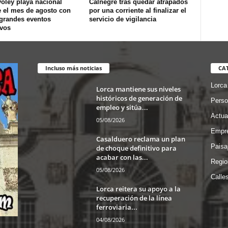
óley playa nacional
Calnegre tras quedar atrapados
e el mes de agosto con
por una corriente al finalizar el
 grandes eventos
servicio de vigilancia
ivos
Incluso más noticias
CA
Lorca
Lorca mantiene sus niveles
históricos de generación de
Perso
empleo y sitúa...
Actua
05/08/2026
Empre
Casalduero reclama un plan
Paisa
de choque definitivo para
acabar con las...
Regio
05/08/2026
Calle
Lorca reitera su apoyo a la
recuperación de la línea
ferroviaria...
04/08/2026