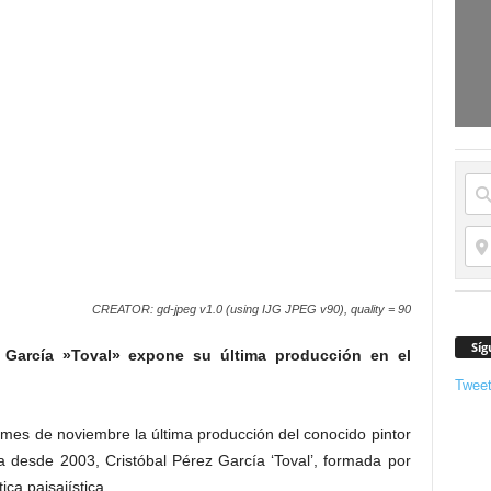
CREATOR: gd-jpeg v1.0 (using IJG JPEG v90), quality = 90
Síg
z García »Toval» expone su última producción en el
Twee
mes de noviembre la última producción del conocido pintor
a desde 2003, Cristóbal Pérez García ‘Toval’, formada por
ca paisajística.