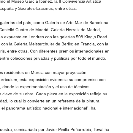
o el Museo García Ibáñez, la II Convivencia Artística
España y Socrates-Erasmus, entre otras.
galerías del país, como Galería de Arte Mar de Barcelona,
Castelló Cuatro de Madrid, Galería Herraiz de Madrid,
a expuesto en Londres con las galerías 508 King,s Road
, con la Galería Meisterchuler de Berlin; en Francia, con la
aris, entre otras. Con diferentes premios internacionales en
entre colecciones privadas y públicas por todo el mundo.
res residentes en Murcia con mayor proyección
currículum, esta exposición evidencia su compromiso con
a, donde la experimentación y el uso de técnicas
lave de su obra. Cada pieza en la exposición refleja su
ad, lo cual lo convierte en un referente de la pintura
el panorama artístico nacional e internacional”, ha
stra, comisariada por Javier Pinilla Peñarrubia, Toval ha