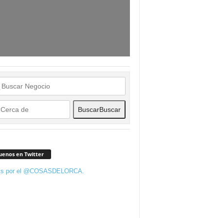
Buscar
Buscar
uenos en Twitter
ts por el @COSASDELORCA.