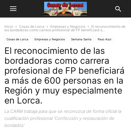
Inicio
Cosas de Lorca
Empresas y Negocios
El reconocimiento de
las bordadoras como carrera profesional de FP beneficiará a...
Cosas de Lorca
Empresas y Negocios
Semana Santa
Paso Azul
El reconocimiento de las
Paso Blanco
Paso del Resucitado
Paso Encarnado
Paso Morado
Actualidad
Regional
Ferias y Eventos
bordadoras como carrera
profesional de FP beneficiará
a más de 600 personas en la
Región y muy especialmente
en Lorca.
La CARM trabaja para que se reconozca de forma oficial la
cualificación profesional 'Confección y restauración de
bordados'